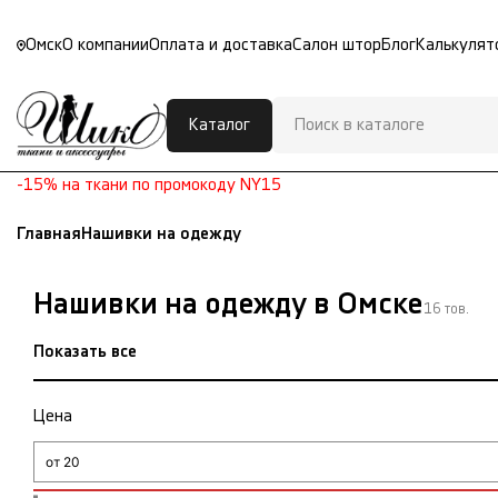
Омск
О компании
Оплата и доставка
Салон штор
Блог
Калькулят
Каталог
-15% на ткани по промокоду NY15
Главная
Нашивки на одежду
Нашивки на одежду в Омске
16 тов.
Показать все
Цена