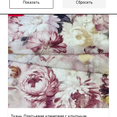
Плательные ткани хлопок
Плательная стрейч ткань
Сбросить
NEW
Ткань Платьевая кремовая с крупным