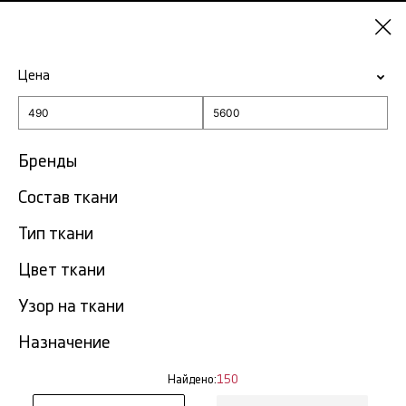
Омск
Цена
-15% на ткани по промокоду NY15
Главная
Плательная ткань
Бренды
Состав ткани
Плательная ткань в Омске
150 тов.
Тип ткани
Фильтр
Сортировка
Цвет ткани
Показать все
Костюмно-плательная ткань
Узор на ткани
Плательный трикотаж
Назначение
Ткань плательная вискоза
Шерстяные плательные ткани
Найдено:
150