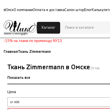
Омск
О компании
Оплата и доставка
Салон штор
Блог
Калькулят
Каталог
-15% на ткани по промокоду NY15
Главная
Ткань Zimmermann
Ткань Zimmermann в Омске
10 тов.
Показать все
Цена