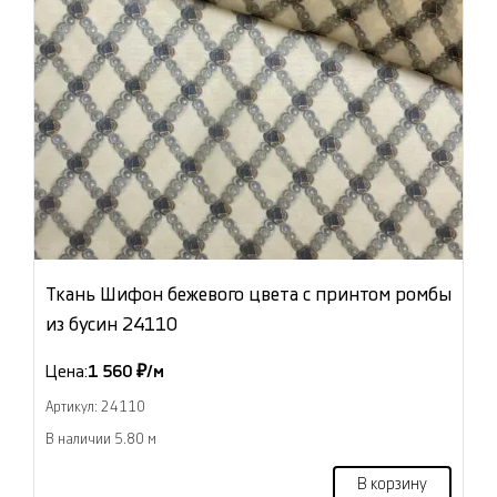
Ткань Шифон бежевого цвета с принтом ромбы
из бусин 24110
Цена:
1 560 ₽/м
Артикул: 24110
В наличии 5.80 м
В корзину