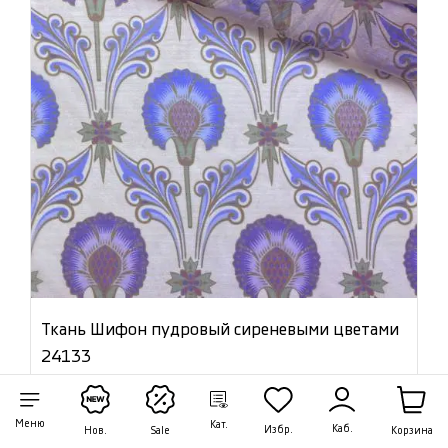
Ткань Шифон пудровый сиреневыми цветами
24133
Цена:
1 260 ₽/м
Меню
Кат.
Каб.
Избр.
Артикул: 24133
Корзина
Нов.
Sale