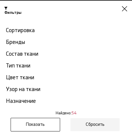
Фильтры
Омск
Сортировка
-15% на ткани по промокоду NY15
Бренды
Главная
Ткань шифон
Ткани шифон полиэстер
Состав ткани
Тип ткани
Ткани шифон полиэстер в
54
Омске
тов.
Цвет ткани
Узор на ткани
Фильтр
Сортировка
Показать все
Ткани шифон полиэстер
Назначение
NEW
Найдено:
54
Сбросить