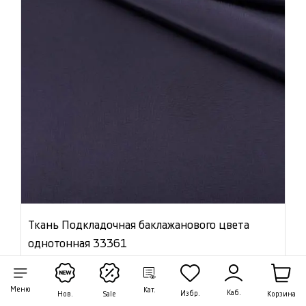
Ткань Подкладочная баклажанового цвета
однотонная 33361
Цена:
780 ₽/м
Меню
Кат.
Каб.
Избр.
Артикул: 33361
Корзина
Нов.
Sale