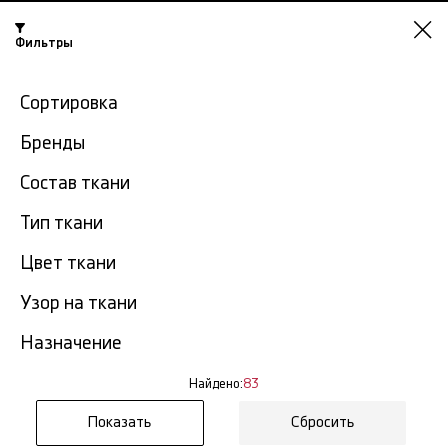
Фильтры
Омск
Сортировка
-15% на ткани по промокоду NY15
Бренды
Главная
Подкладочная ткань
Подкладочная ткань Италия
Состав ткани
Тип ткани
Подкладочная ткань
83
Италия в Омске
тов.
Цвет ткани
Узор на ткани
Фильтр
Сортировка
Показать все
Подкладочная ткань Италия
Назначение
Найдено:
83
Сбросить