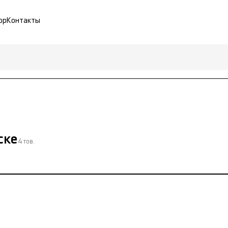
ор
Контакты
ске
4 тов.