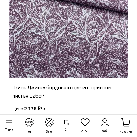
Ткань Джинса бордового цвета с принтом
листья 12697
Цена:
2 136 ₽/м
Артикул: 12697
В наличии 18.20 м
Меню
Кат.
Каб.
Избр.
Корзина
Нов.
Sale