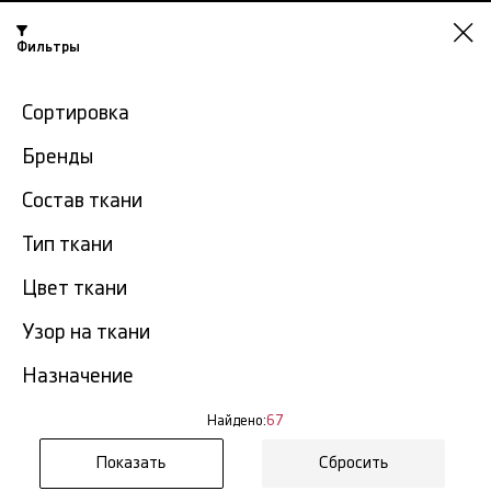
Фильтры
Омск
Сортировка
-15% на ткани по промокоду NY15
Бренды
Главная
Джинсовая ткань
Хлопковая джинса
Состав ткани
Тип ткани
Хлопковая джинса в Омске
67 тов.
Цвет ткани
Фильтр
Сортировка
Узор на ткани
Показать все
Хлопковая джинса
Назначение
NEW
Найдено:
67
Сбросить