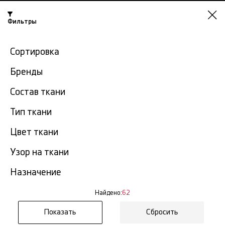
Фильтры
Омск
Сортировка
-15% на ткани по промокоду NY15
Бренды
Главная
Джинсовая ткань
Цветная джинса
Состав ткани
Тип ткани
Цветная джинса в Омске
62 тов.
Цвет ткани
Фильтр
Сортировка
Узор на ткани
Показать все
Цветная джинса
Назначение
NEW
Найдено:
62
Сбросить