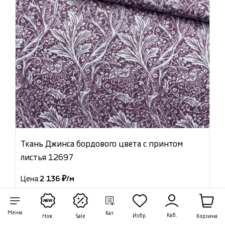
Ткань Джинса бордового цвета с принтом
листья 12697
Цена:
2 136 ₽/м
Артикул: 12697
В наличии 18.20 м
Меню
Кат.
Каб.
Избр.
Корзина
Нов.
Sale