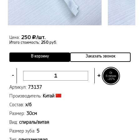
250
/шт.
Р
Цена:
Итого стоимость:
250
руб.
В корзину
Заказать звонок
От
-
+
6 метров
-20%
Артикул:
73137
Производитель:
Китай
Состав:
х/б
Размер:
30см
Вид:
спираль/витая
Размер зуба:
5
Тип:
однозамковая