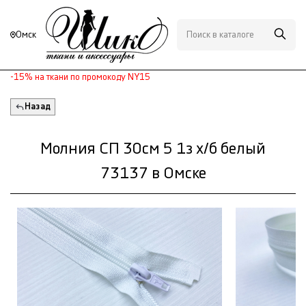
Омск
-15% на ткани по промокоду NY15
Назад
Молния СП 30см 5 1з х/б белый
73137 в Омске