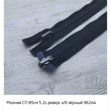
Молния СП 85см 5 2з реверс х/б чёрный 96244