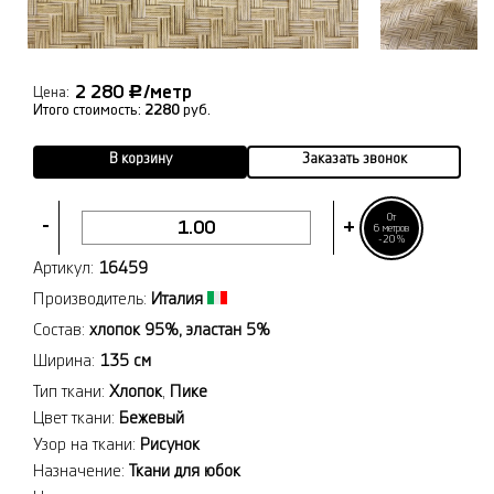
2 280
/метр
Р
Цена:
Итого стоимость:
2280
руб.
В корзину
Заказать звонок
От
-
+
6 метров
-20%
Артикул:
16459
Производитель:
Италия
Состав:
хлопок 95%, эластан 5%
Ширина:
135 см
Тип ткани:
Хлопок
,
Пике
Цвет ткани:
Бежевый
Узор на ткани:
Рисунок
Назначение:
Ткани для юбок