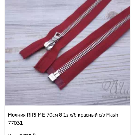
Молния RIRI ME 70см 8 1з х/б красный с/з Flash
77031