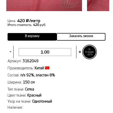
420
/метр
Р
Цена:
Итого стоимость:
420
руб.
В корзину
Заказать звонок
От
-
+
6 метров
-20%
Артикул:
3162049
Производитель:
Китай
Состав:
п/э 92%, эластан 8%
Ширина:
150 см
Тип ткани:
Сетка
Цвет ткани:
Красный
Узор на ткани:
Однотонный
Наличие: